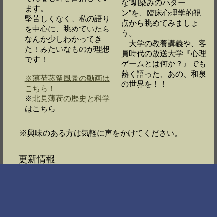
な”馴染みのパター
ます。
ン”を、臨床心理学的視
堅苦しくなく、私の語り
点から眺めてみましょ
を中心に、眺めていたら
う。
なんか少しわかってき
大学の教養講義や、客
た！みたいなものが理想
員時代の放送大学『心理
です！
ゲームとは何か？』でも
熱く語った、あの、和泉
※薄荷蒸留風景の動画は
の世界を！！
こちら！
※
北見薄荷の歴史と科学
はこちら
※興味のある方は気軽に声をかけてください。
更新情報
2023/03/02 『北見薄荷の歴史と科学（ノート）』完成しました。
2022/04/01 ホームページ本格運用を始めました。
2022/03/22 YouTubeチャンネルを作りました。
2021/10/18 フォト・ダイアリーを作りました。